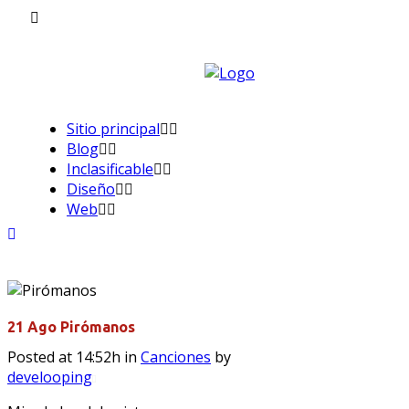
Sitio principal
Blog
Inclasificable
Diseño
Web
21 Ago
Pirómanos
Posted at 14:52h
in
Canciones
by
develooping