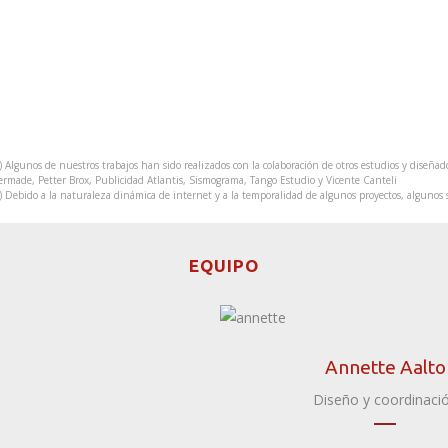
CIRUJANOS PLÁSTICOS MÁLAGA
VER
YOGUYOGU
VER
MITSUBISHI MOTORS
VER
LE PETIT MILK & ROSES
VER
TRANSBULL
VER
) Algunos de nuestros trabajos han sido realizados con la colaboración de otros estudios y diseñ
VER
rmade, Petter Brox, Publicidad Atlantis, Sismograma, Tango Estudio y Vicente Canteli
) Debido a la naturaleza dinámica de internet y a la temporalidad de algunos proyectos, algunos
VER
EQUIPO
Annette Aalto
Diseño y coordinaci