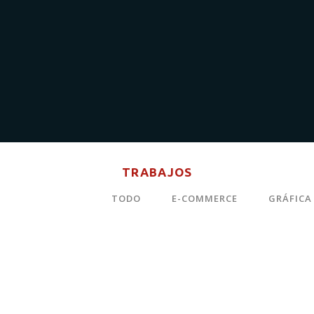
TRABAJOS
TODO
E-COMMERCE
GRÁFICA
TEATRO CERVANTES
VINOMIVINO
DE ANTEQUERA
VER
GUÍA ECOLÓGICA