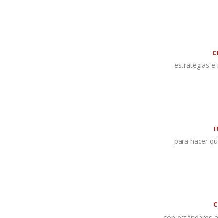
C
estrategias e
I
para hacer qu
C
con estándares a