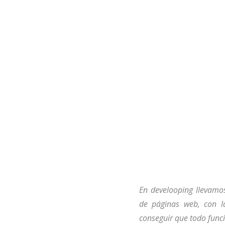
Diseñamos para ayudarte a
simplificar tu vida
En develooping llevamo
de páginas web, con l
conseguir que todo func