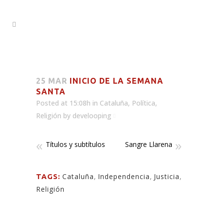
25 MAR
INICIO DE LA SEMANA
SANTA
Posted at 15:08h
in
Cataluña
,
Política
,
Religión
by
develooping
Títulos y subtítulos
Sangre Llarena
Cataluña
,
Independencia
,
Justicia
,
TAGS:
Religión