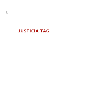
JUSTICIA TAG
EL PODER DEL MARTILLO
TORNARÉ