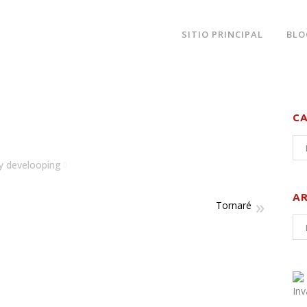
SITIO PRINCIPAL
BLO
C
y
develooping
A
Tornaré