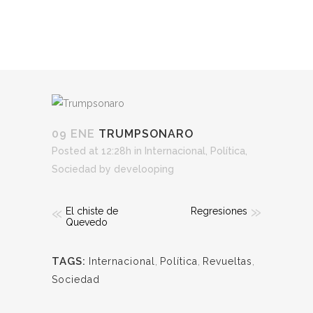
09 ENE
TRUMPSONARO
Posted at 12:28h
in
Internacional
,
Política
,
Sociedad
by
develooping
El chiste de
Regresiones
Quevedo
TAGS:
Internacional
,
Política
,
Revueltas
,
Sociedad