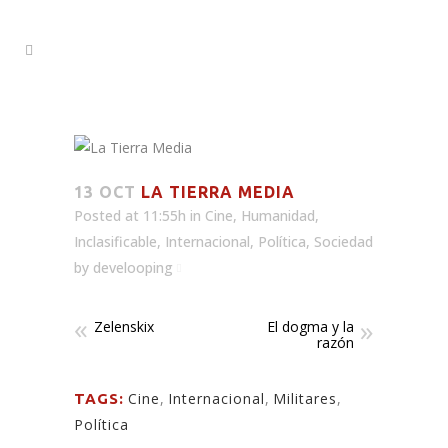
13 OCT
LA TIERRA MEDIA
Posted at 11:55h
in
Cine
,
Humanidad
,
Inclasificable
,
Internacional
,
Política
,
Sociedad
by
develooping
Zelenskix
El dogma y la
razón
Cine
,
Internacional
,
Militares
,
TAGS:
Política