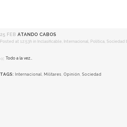
25 FEB
ATANDO CABOS
Posted at 12:53h
in
Inclasificable
,
Internacional
,
Política
,
Sociedad
Todo a la vez…
TAGS:
Internacional
,
Militares
,
Opinión
,
Sociedad