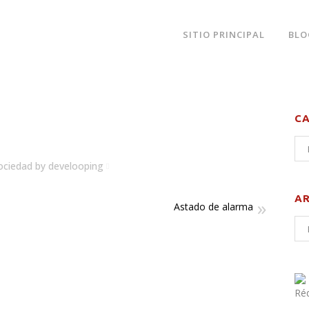
SITIO PRINCIPAL
BLO
C
ociedad
by
develooping
A
Astado de alarma