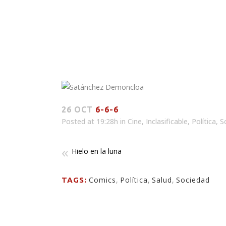
26 OCT
6-6-6
Posted at 19:28h
in
Cine
,
Inclasificable
,
Política
,
S
Hielo en la luna
Comics
,
Política
,
Salud
,
Sociedad
TAGS: