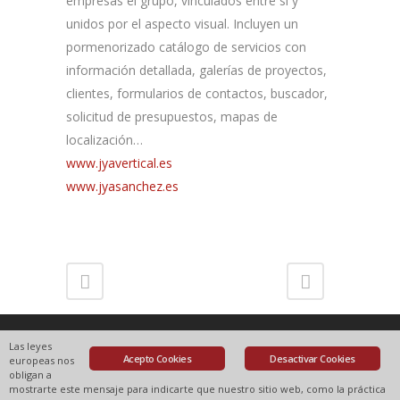
empresas el grupo, vinculados entre sí y
unidos por el aspecto visual. Incluyen un
pormenorizado catálogo de servicios con
información detallada, galerías de proyectos,
clientes, formularios de contactos, buscador,
solicitud de presupuestos, mapas de
localización…
www.jyavertical.es
www.jyasanchez.es
Las leyes
Acepto Cookies
Desactivar Cookies
europeas nos
obligan a
mostrarte este mensaje para indicarte que nuestro sitio web, como la práctica
Aviso legal
Privacidad / GDPR
Cookies